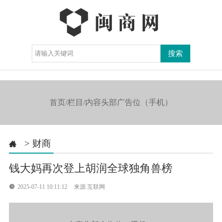
导航

首页/栏目/内容头部广告位（手机）
>
财商

钱大妈再次登上胡润全球独角兽榜

2025-07-11 10:11:12
来源:互联网