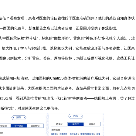
任？观察发现，患者对医生的信任往往始于医生准确预判了他们的某些自知身体状
——西医的化验单、影像报告之所以让患者信服，正是因其提供了客观依据。
医传承依赖“师带徒”，脉象的“位数形势”、舌象的“神色形态”多依赖个人感知，难
据，极大降低了学习与实操门槛。以脉象仪为例，它能生成波形图与多项参数，让医患
高清图像识别技术，分析舌色、苔色、厚薄等指标，为辨证提供可视化依据。这些工具让
望闻问切流程。以知医邦的ChatiSS查体·智能辅助诊疗系统为例，它融合多源信
生成专属诊断结果，为医生提供全面的辨证参考。该结果通常非常全面，总有几点能切
tiSS后，看到系统推荐的“玫瑰花+代代花”时特别激动——她因脸上有斑，曾了解过
断很“准”，对后续医生建议也更信任。