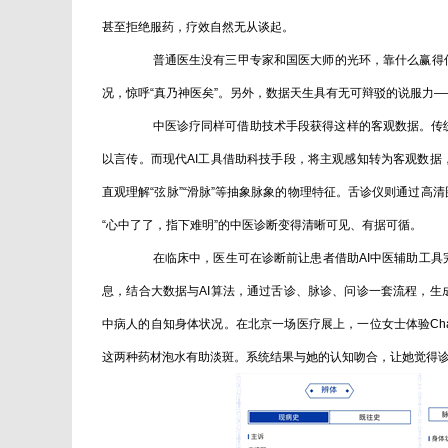
甚至拒绝服药，疗效自然无从谈起。
普通医生没有三甲专家和国医大师的光环，靠什么赢得信
况，惊呼“真乃神医矣”。另外，数据天生具有无可辩驳的说服力
中医诊疗同样可借助技术手段获得这样的客观数据。传统中
以言传。而现代AI工具借助科技手段，将主观感知转为客观数
直观理解“弦脉”“滑脉”等抽象脉象的物理特征。舌诊仪则通过
“心中了了，指下难明”的中医诊断变得清晰可见、有据可循。
在临床中，医生可在诊断前让患者借助AI中医辅助工具完成
息，结合大数据与AI算法，通过舌诊、脉诊、问诊一套流程，
中病人的自知身体状况。在北京一场医疗展上，一位女士体验Cha
这两种药材泡水有助淡斑。系统结果与她的认知吻合，让她觉得诊