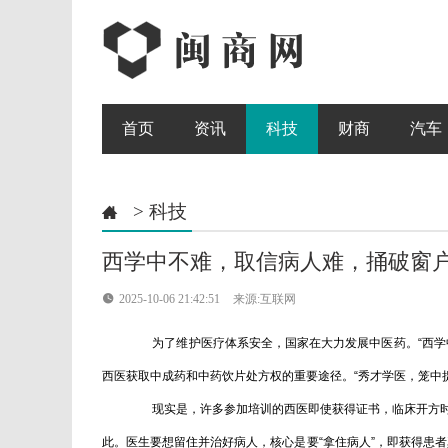
首页
资讯
科技
财商
汽车
>
科技

西学中不难，取信病人难，捅破窗户

2025-10-06 21:42:51
来源:互联网
为了维护医疗体系安全，国家在大力发展中医药。“西学中
西医获取中成药和中药饮片处方权的重要途径。“秀才学医，笼中捉
现实是，许多参加培训的西医即使获得证书，临床开方时仍
此。医生要想留住并治好病人，核心是要“拿住病人”，即获得患