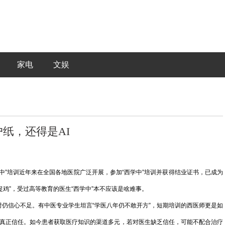
家电
文娱
纸，还得是AI
”培训近年来在全国各地医院广泛开展，参加“西学中”培训并获得结业证书，已成为
鸡”，受过高等教育的医生“西学中”本不应该是啥难事。
信心不足。有中医专业学生坦言“学医八年仍不敢开方”，短期培训的西医师更是如
者真正信任。如今患者获取医疗知识的渠道多元，若对医生缺乏信任，可能不配合治疗