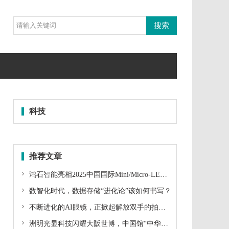
科技
推荐文章

鸿石智能亮相2025中国国际Mini/Micro-LED产业技术峰会，领航微显示技术新征程

数智化时代，数据存储“进化论”该如何书写？

不断进化的AI眼镜，正掀起解放双手的拍摄革命

洲明光显科技闪耀大阪世博，中国馆“中华书简”惊艳全球！