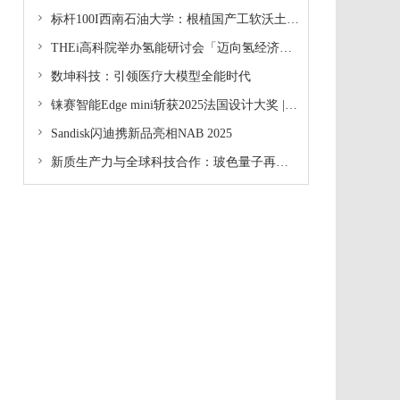

标杆100I西南石油大学：根植国产工软沃土 育石油装备人才

THEi高科院举办氢能研讨会「迈向氢经济循环：实践与机遇」暨项目启动礼 齐聚内地、海外专家 探讨氢能可持续发展及创新解决方案

数坤科技：引领医疗大模型全能时代

铼赛智能Edge mini斩获2025法国设计大奖 | 重新定义数字化齿科美学

Sandisk闪迪携新品亮相NAB 2025

新质生产力与全球科技合作：玻色量子再次惊艳亮相中关村论坛