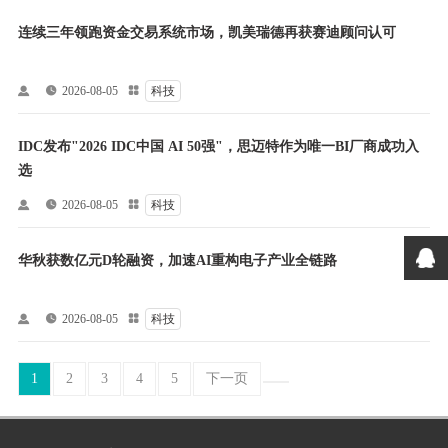
连续三年领跑资金交易系统市场，凯美瑞德再获赛迪顾问认可


2026-08-05

科技
IDC发布"2026 IDC中国 AI 50强"，思迈特作为唯一BI厂商成功入
选


2026-08-05

科技
华秋获数亿元D轮融资，加速AI重构电子产业全链路


2026-08-05

科技
1
2
3
4
5
下一页