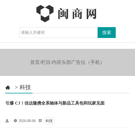
导航

首页/栏目/内容头部广告位（手机）
>
科技

引爆 CJ！佳达隆携全系轴体与新品工具包和玩家见面


2026-08-06

科技