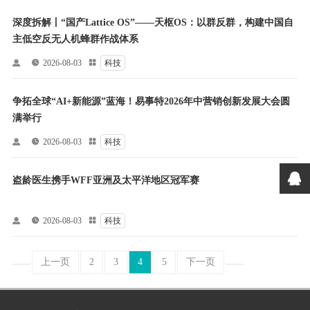
深度拆解丨“国产Lattice OS”——天枢OS：以群反群，构建中国自
主低空反无人机蜂群作战体系


2026-08-03

科技
争拓全球“AI+新能源”蓝海！易事特2026年中营销创新发展大会圆
满举行


2026-08-03

科技
盗龄医生携手WFF亚洲及太平洋地区冠军赛


2026-08-03

科技
上一页
2
3
4
5
下一页