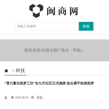
导航

首页/栏目/内容头部广告位（手机）
>
科技

“雪川薯光筑梦工坊”在九竹社区正式揭牌 政企携手助残筑梦


2026-08-03

科技