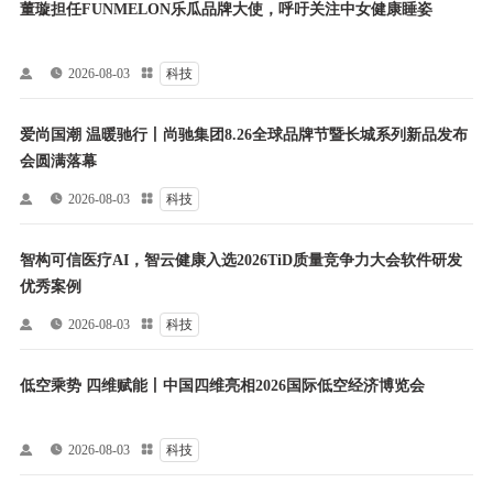
董璇担任FUNMELON乐瓜品牌大使，呼吁关注中女健康睡姿


2026-08-03

科技
爱尚国潮 温暖驰行丨尚驰集团8.26全球品牌节暨长城系列新品发布
会圆满落幕


2026-08-03

科技
智构可信医疗AI，智云健康入选2026TiD质量竞争力大会软件研发
优秀案例


2026-08-03

科技
低空乘势 四维赋能丨中国四维亮相2026国际低空经济博览会


2026-08-03

科技